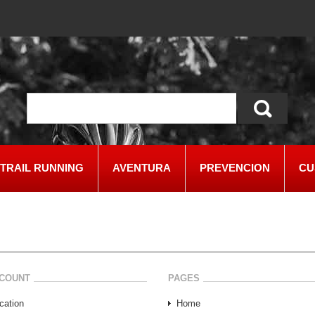
TRAIL RUNNING
AVENTURA
PREVENCION
CU
COUNT
PAGES
cation
Home