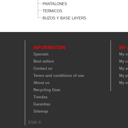
PANTALONES
TERMICOS
BUZOS Y BASE LAYERS
INFORMATION
MY
Specials
My o
Best sellers
My cr
Contact us
My a
Terms and conditions of use
My p
About us
My v
Recycling Gear
Tiendas
Garantias
Sitemap
ESBI ®