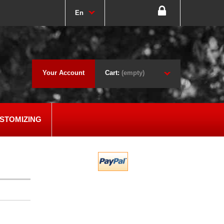
En
Your Account
Cart:
(empty)
STOMIZING