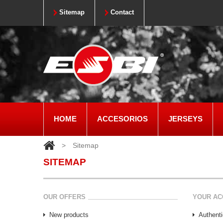
Sitemap
Contact
HOME
ACCESORIOS
JERSEYS
>
Sitemap
SITEMAP
OUR OFFERS
YOUR AC
New products
Authenti