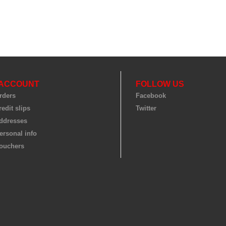
 ACCOUNT
FOLLOW US
rders
Facebook
edit slips
Twitter
ddresses
ersonal info
ouchers